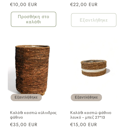
Κανονική
€10,00 EUR
Κανονική
€22,00 EUR
τιμή
τιμή
Προσθήκη στο
Εξαντλήθηκε
καλάθι
Εξαντλήθηκε
Εξαντλήθηκε
Καλάθι κασπώ κύλινδρος
Καλάθι κασπώ ψάθινο
ψάθινο
λευκό - μπεζ 27*13
Κανονική
€35,00 EUR
Κανονική
€15,00 EUR