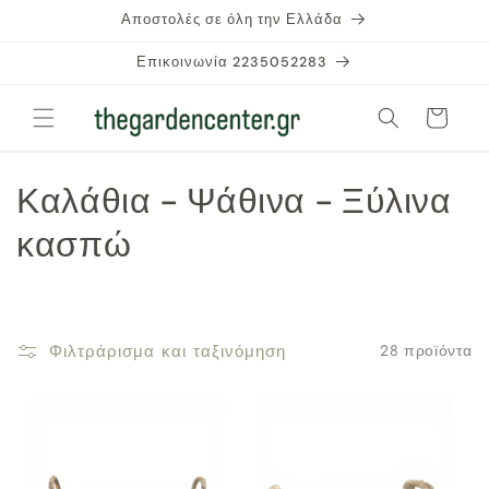
μετάβαση
Αποστολές σε όλη την Ελλάδα
στο
περιεχόμενο
Επικοινωνία 2235052283
Καλάθι
Σ
Καλάθια - Ψάθινα - Ξύλινα
υ
κασπώ
λ
λ
Φιλτράρισμα και ταξινόμηση
28 προϊόντα
ο
γ
ή