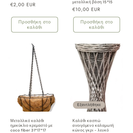
μεταλλική βάση 15*15
Κανονική
€2,00 EUR
Κανονική
€10,00 EUR
τιμή
τιμή
Προσθήκη στο
Προσθήκη στο
καλάθι
καλάθι
Εξαντλήθηκε
Μεταλλικό καλάθι
Καλάθι κασπώ
ημικύκλιο κρεμαστό με
ανοιγόμενο καλαμωτή
coco fiber 31*17*17
κώνος γκρι - λευκό