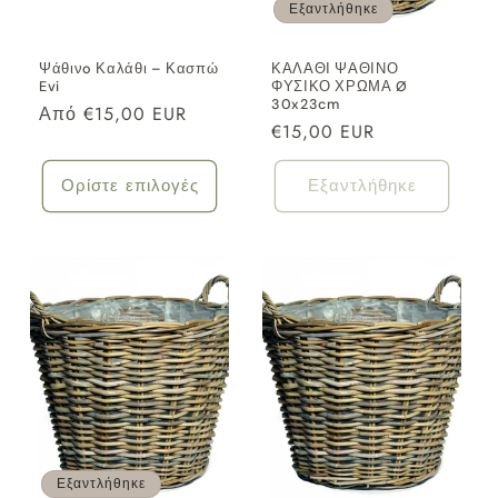
Εξαντλήθηκε
Ψάθινo Καλάθι – Κασπώ
ΚΑΛΑΘΙ ΨΑΘΙΝΟ
Evi
ΦΥΣΙΚΟ ΧΡΩΜΑ Ø
30x23cm
Κανονική
Από €15,00 EUR
Κανονική
€15,00 EUR
τιμή
τιμή
Ορίστε επιλογές
Εξαντλήθηκε
Εξαντλήθηκε