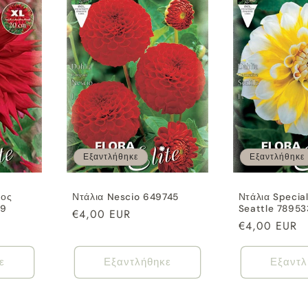
Εξαντλήθηκε
Εξαντλήθηκε
θος
Ντάλια Nescio 649745
Ντάλια Special
79
Seattle 78953
Κανονική
€4,00 EUR
Κανονική
€4,00 EUR
τιμή
τιμή
ε
Εξαντλήθηκε
Εξαντλ