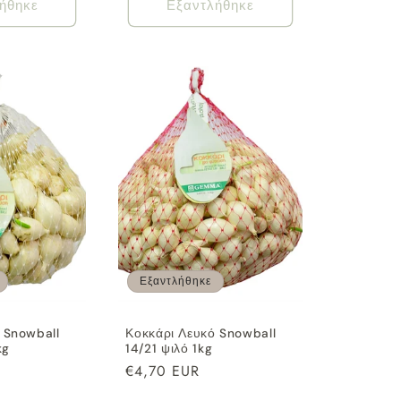
ήθηκε
Εξαντλήθηκε
Εξαντλήθηκε
 Snowball
Κοκκάρι Λευκό Snowball
kg
14/21 ψιλό 1kg
Κανονική
€4,70 EUR
τιμή