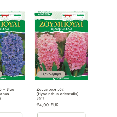
Εξαντλήθηκε
 - Blue
Ζουμπούλι ρόζ
nthus
(Hyacinthus orientalis)
2
3511
Κανονική
€4,00 EUR
τιμή