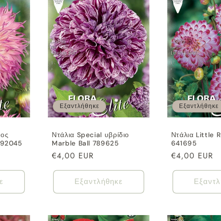
Εξαντλήθηκε
Εξαντλήθηκε
θος
Ντάλια Special υβρίδιο
Ντάλια Little 
792045
Marble Ball 789625
641695
Κανονική
€4,00 EUR
Κανονική
€4,00 EUR
τιμή
τιμή
ε
Εξαντλήθηκε
Εξαντλ