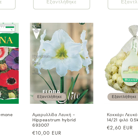
ε
Εξαντλήθηκε
Εξαντλ
Εξαντλήθηκε
Εξαντλήθηκε
nemone
Αμαρυλλίδα Λευκή -
Κοκκάρι Λευκό
Hippeastrum hybrid
14/21 ψιλό 0.5
693007
Κανονική
€2,60 EUR
Κανονική
€10,00 EUR
τιμή