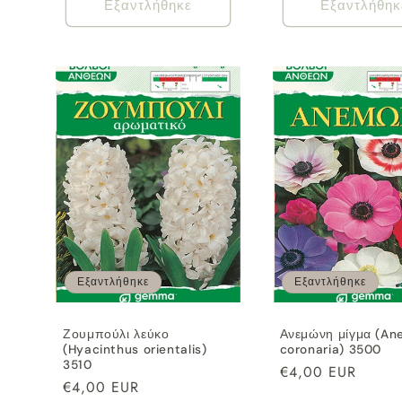
Εξαντλήθηκε
Εξαντλήθηκ
Εξαντλήθηκε
Εξαντλήθηκε
Ζουμπούλι λεύκο
Ανεμώνη μίγμα (A
(Hyacinthus orientalis)
coronaria) 3500
3510
Κανονική
€4,00 EUR
Κανονική
€4,00 EUR
τιμή