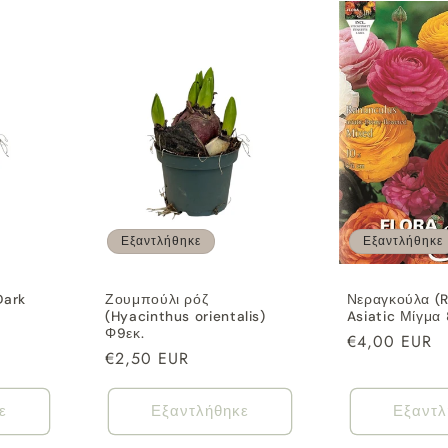
Εξαντλήθηκε
Εξαντλήθηκε
Dark
Ζουμπούλι ρόζ
Νεραγκούλα (
(Hyacinthus orientalis)
Asiatic Μίγμα
Φ9εκ.
Κανονική
€4,00 EUR
Κανονική
€2,50 EUR
τιμή
τιμή
ε
Εξαντλήθηκε
Εξαντλ