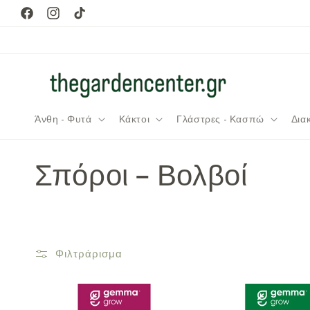
μετάβαση
Facebook
Instagram
TikTok
στο
περιεχόμενο
Άνθη - Φυτά
Κάκτοι
Γλάστρες - Κασπώ
Δια
Σ
Σπόροι - Βολβοί
υ
λ
Φιλτράρισμα
λ