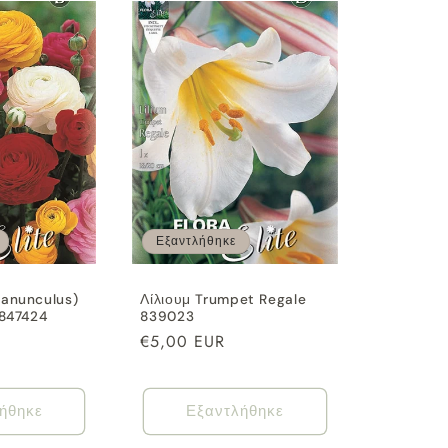
Εξαντλήθηκε
Ranunculus)
Λίλιουμ Trumpet Regale
 847424
839023
Κανονική
€5,00 EUR
τιμή
ήθηκε
Εξαντλήθηκε