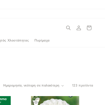
Σύνδεση
Καλάθι
ητός Χλοοτάπητας
Πυρίμαχα
123 προϊόντα