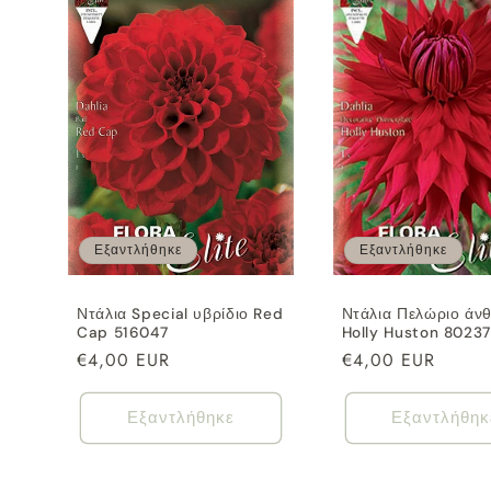
Εξαντλήθηκε
Εξαντλήθηκε
Ντάλια Special υβρίδιο Red
Ντάλια Πελώριο άν
Cap 516047
Holly Huston 8023
Κανονική
€4,00 EUR
Κανονική
€4,00 EUR
τιμή
τιμή
Εξαντλήθηκε
Εξαντλήθηκ