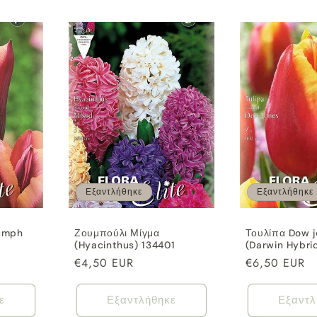
Εξαντλήθηκε
Εξαντλήθηκε
iumph
Ζουμπούλι Μίγμα
Τουλίπα Dow 
(Hyacinthus) 134401
(Darwin Hybri
Κανονική
€4,50 EUR
Κανονική
€6,50 EUR
τιμή
τιμή
ε
Εξαντλήθηκε
Εξαντλ