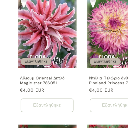
Εξαντλήθηκε
Εξαντλήθηκε
Λίλιουμ Oriental Διπλό
Ντάλια Πελώριο άν
Magic star 786051
Pineland Princess 
Κανονική
€4,00 EUR
Κανονική
€4,00 EUR
τιμή
τιμή
Εξαντλήθηκε
Εξαντλήθηκ