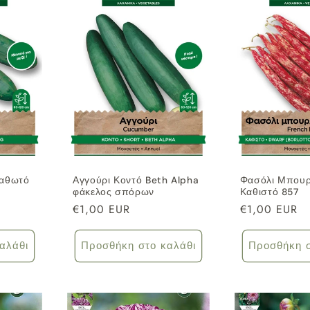
καθωτό
Αγγούρι Κοντό Beth Alpha
Φασόλι Μπουρ
φάκελος σπόρων
Καθιστό 857
Κανονική
€1,00 EUR
Κανονική
€1,00 EUR
τιμή
τιμή
αλάθι
Προσθήκη στο καλάθι
Προσθήκη σ