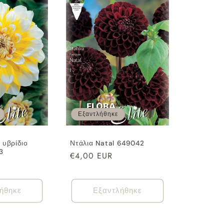
Εξαντλήθηκε
 υβρίδιο
Ντάλια Natal 649042
3
Κανονική
€4,00 EUR
τιμή
ήθηκε
Εξαντλήθηκε