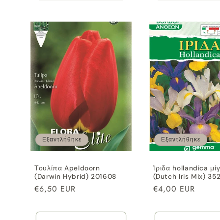
Εξαντλήθηκε
Εξαντλήθηκε
Τουλίπα Apeldoorn
Ίριδα hollandica μί
(Darwin Hybrid) 201608
(Dutch Iris Mix) 35
Κανονική
€6,50 EUR
Κανονική
€4,00 EUR
τιμή
τιμή