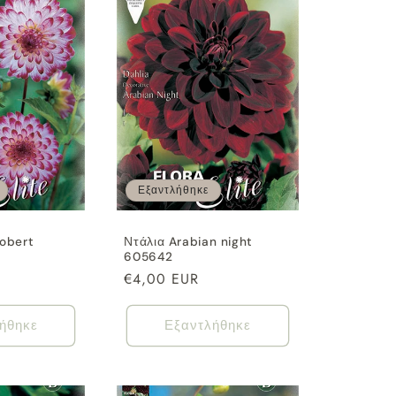
Εξαντλήθηκε
Robert
Ντάλια Arabian night
605642
Κανονική
€4,00 EUR
τιμή
ήθηκε
Εξαντλήθηκε