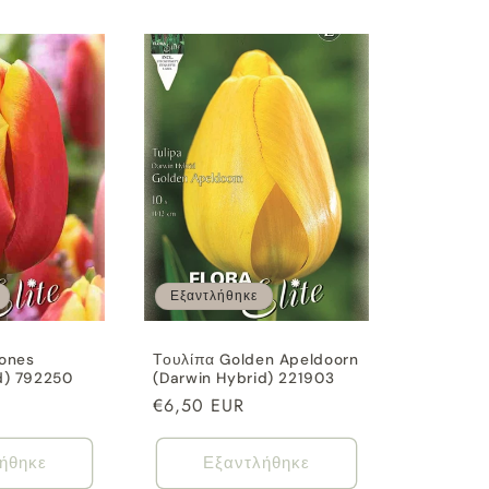
Εξαντλήθηκε
jones
Τουλίπα Golden Apeldoorn
d) 792250
(Darwin Hybrid) 221903
Κανονική
€6,50 EUR
τιμή
ήθηκε
Εξαντλήθηκε