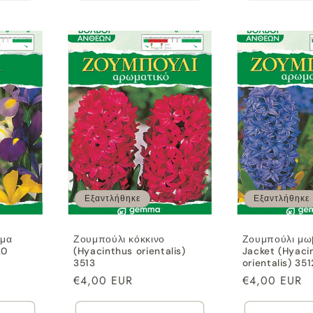
Εξαντλήθηκε
Εξαντλήθηκε
γμα
Ζουμπούλι κόκκινο
Ζουμπούλι μωβ
20
(Hyacinthus orientalis)
Jacket (Hyaci
3513
orientalis) 351
Κανονική
€4,00 EUR
Κανονική
€4,00 EUR
τιμή
τιμή