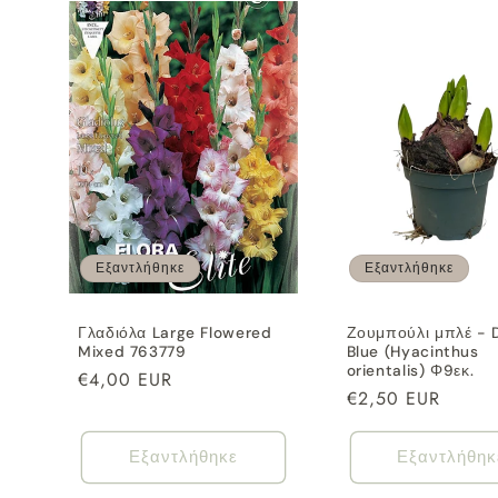
Εξαντλήθηκε
Εξαντλήθηκε
Γλαδιόλα Large Flowered
Ζουμπούλι μπλέ - 
Mixed 763779
Blue (Hyacinthus
orientalis) Φ9εκ.
Κανονική
€4,00 EUR
Κανονική
€2,50 EUR
τιμή
τιμή
Εξαντλήθηκε
Εξαντλήθηκ