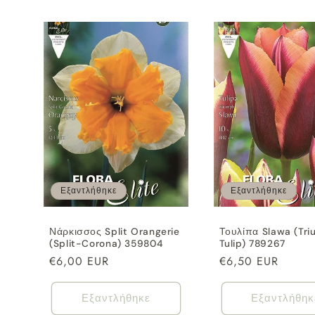
Εξαντλήθηκε
Εξαντλήθηκε
Νάρκισσος Split Orangerie
Τουλίπα Slawa (Tr
(Split-Corona) 359804
Tulip) 789267
Κανονική
€6,00 EUR
Κανονική
€6,50 EUR
τιμή
τιμή
Εξαντλήθηκε
Εξαντλήθηκ