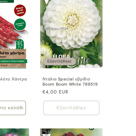
Εξαντλήθηκε
λότο Χάντρα
Ντάλια Special υβρίδιο
Boom Boom White 789519
Κανονική
€4,00 EUR
τιμή
το καλάθι
Εξαντλήθηκε