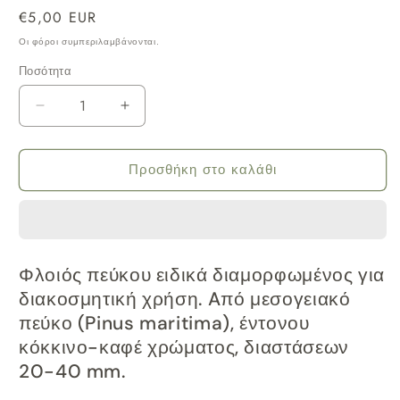
Κανονική
€5,00 EUR
τιμή
Οι φόροι συμπεριλαμβάνονται.
Ποσότητα
Μείωση
Αύξηση
ποσότητας
ποσότητας
για
για
Προσθήκη στο καλάθι
Διακοσμητικός
Διακοσμητικός
Φλοιός
Φλοιός
πεύκου
πεύκου
20-
20-
Φλοιός πεύκου ειδικά διαμορφωμένος για
40
40
διακοσμητική χρήση. Aπό μεσογειακό
mm
mm
πεύκο (Pinus maritima), έντονου
10
10
κόκκινο-καφέ χρώματος, διαστάσεων
L
L
20-40 mm.
DCM
DCM