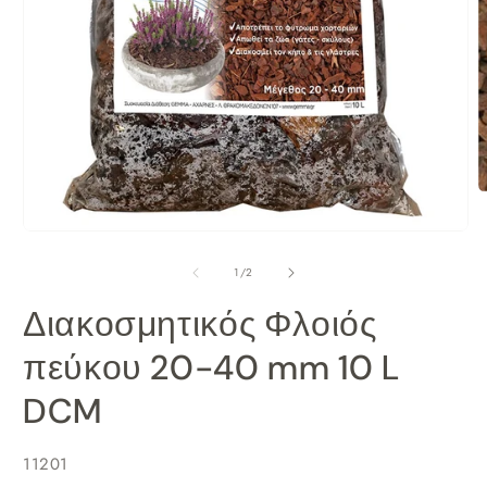
Ά
μ
Άνοιγμα
2
μέσου
σ
από
1
/
2
1
β
στο
π
Διακοσμητικός Φλοιός
βοηθητικό
παράθυρο
πεύκου 20-40 mm 10 L
DCM
SKU:
11201