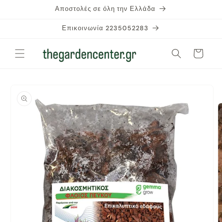
μετάβαση
Αποστολές σε όλη την Ελλάδα
στο
περιεχόμενο
Επικοινωνία 2235052283
Καλάθι
Μετάβαση
στις
πληροφορίες
προϊόντος