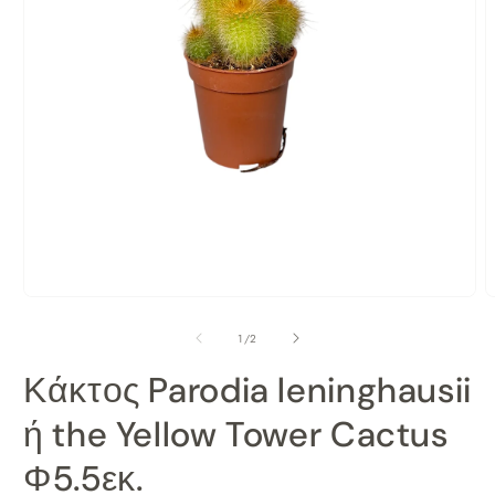
Άνοιγμα
Ά
μέσου
μ
από
1
/
2
1
2
στο
σ
Κάκτος Parodia leninghausii
βοηθητικό
β
παράθυρο
π
ή the Yellow Tower Cactus
Φ5.5εκ.