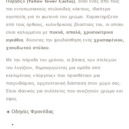
Πύργος» (Yellow Tower Cactus)
, είναι ένας από τους
Φ5.5εκ.
Φ5.5εκ.
πιο εντυπωσιακούς στυλοειδείς κάκτους, ιδιαίτερα
αγαπητός για το φωτεινό του χρώμα. Χαρακτηρίζεται
από τους όρθιους, κυλινδρικούς βλαστούς του, οι οποίοι
είναι καλυμμένοι με
πυκνά, απαλά, χρυσοκίτρινα
αγκάθια
, δίνοντας την ψευδαίσθηση ενός
χρυσαφένιου,
χνουδωτού στύλου
.
Με την πάροδο του χρόνου, οι βάσεις των στελεχών
του λυγίζουν, δημιουργώντας μια ομάδα από
κεκλιμένους «πύργους» που προσθέτουν μια
παιχνιδιάρικη, αρχιτεκτονική διάσταση στον χώρο σας.
Είναι ιδανικός για συλλέκτες που αναζητούν χρώμα και
ύψος.
☀️ Οδηγίες Φροντίδας