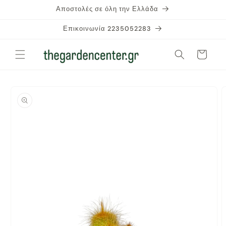
μετάβαση
Αποστολές σε όλη την Ελλάδα
στο
περιεχόμενο
Επικοινωνία 2235052283
Καλάθι
Μετάβαση
στις
πληροφορίες
προϊόντος