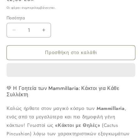
τιμή
Οι φόροι συμπεριλαμβάνονται.
Ποσότητα
Μείωση
Αύξηση
ποσότητας
ποσότητας
για
για
Προσθήκη στο καλάθι
Κάκτος
Κάκτος
Mammillaria
Mammillaria
Φ5.5εκ.
Φ5.5εκ.
💚 Η Γοητεία των Mammillaria: Κάκτοι για Κάθε
Συλλέκτη
Καλώς ήρθατε στον μαγικό κόσμο των
Mammillaria
,
ενός από τα μεγαλύτερα και πιο δημοφιλή γένη
κάκτων! Γνωστοί ως
«Κάκτοι με Θηλές»
(Cactus
Pincushion) λόγω των χαρακτηριστικών εξογκωμάτων