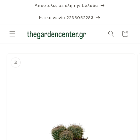
μετάβαση
Αποστολές σε όλη την Ελλάδα
στο
περιεχόμενο
Επικοινωνία 2235052283
Καλάθι
Μετάβαση
στις
πληροφορίες
προϊόντος