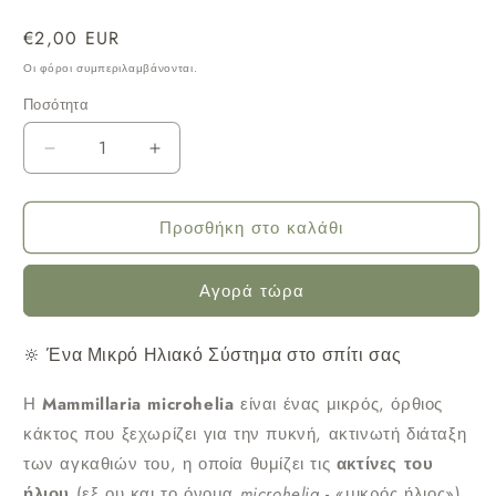
Κανονική
€2,00 EUR
τιμή
Οι φόροι συμπεριλαμβάνονται.
Ποσότητα
Μείωση
Αύξηση
ποσότητας
ποσότητας
για
για
Προσθήκη στο καλάθι
Κάκτος
Κάκτος
Mammillaria
Mammillaria
Αγορά τώρα
microhelia
microhelia
Φ5.5εκ.
Φ5.5εκ.
🔆 Ένα Μικρό Ηλιακό Σύστημα στο σπίτι σας
Η
Mammillaria microhelia
είναι ένας μικρός, όρθιος
κάκτος που ξεχωρίζει για την πυκνή, ακτινωτή διάταξη
των αγκαθιών του, η οποία θυμίζει τις
ακτίνες του
ήλιου
(εξ ου και το όνομα
microhelia
- «μικρός ήλιος»).