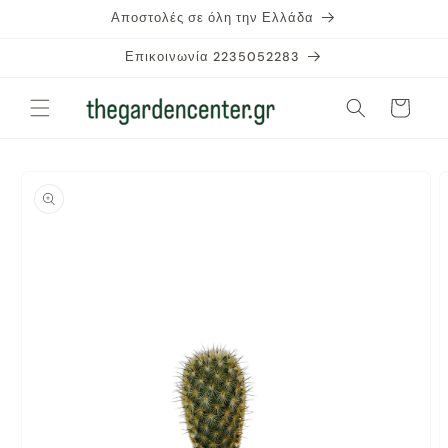
μετάβαση
Αποστολές σε όλη την Ελλάδα
στο
περιεχόμενο
Επικοινωνία 2235052283
Καλάθι
Μετάβαση
στις
πληροφορίες
προϊόντος