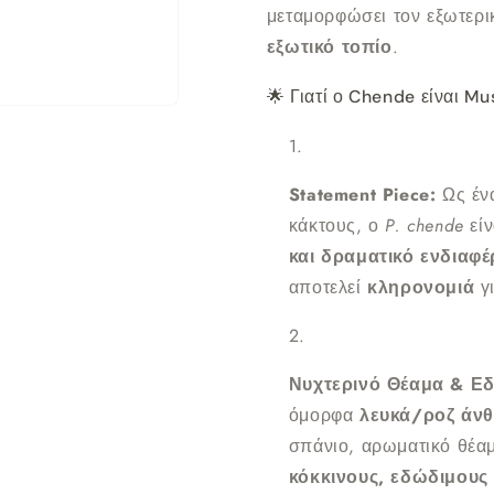
μεταμορφώσει τον εξωτερ
εξωτικό τοπίο
.
🌟 Γιατί ο Chende είναι M
Statement Piece:
Ως έν
κάκτους, ο
P. chende
είν
και δραματικό ενδιαφ
αποτελεί
κληρονομιά
γι
Νυχτερινό Θέαμα & Ε
όμορφα
λευκά/ροζ άνθ
σπάνιο, αρωματικό θέα
κόκκινους, εδώδιμους