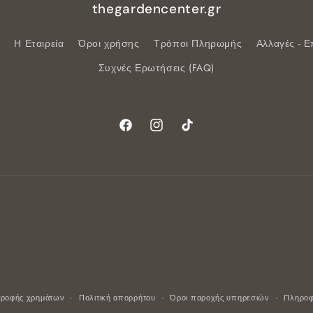
thegardencenter.gr
Η Εταιρεία
Όροι χρήσης
Τρόποι Πληρωμής
Αλλαγές - 
Συχνές Ερωτήσεις (FAQ)
Facebook
Instagram
TikTok
στροφής χρημάτων
Πολιτική απορρήτου
Όροι παροχής υπηρεσιών
Πληροφ