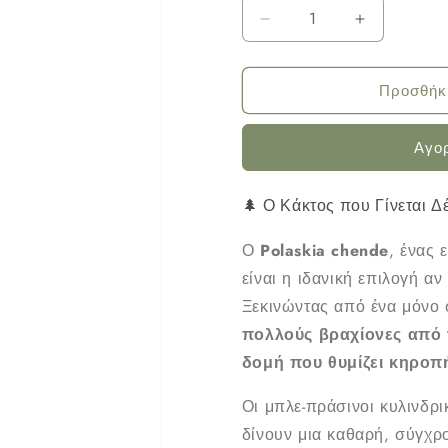
Μείωση
Αύξηση
ποσότητας
ποσότητας
για
για
Προσθήκ
Κάκτος
Κάκτος
Polaskia
Polaskia
Αγο
chende
chende
Φ5.5εκ.
Φ5.5εκ.
🌲 Ο Κάκτος που Γίνεται Δ
Ο
Polaskia chende
, ένας 
είναι η ιδανική επιλογή α
Ξεκινώντας από ένα μόνο 
πολλούς βραχίονες από 
δομή που θυμίζει κηροπ
Οι μπλε-πράσινοι κυλινδρικ
δίνουν μια καθαρή, σύγχρο