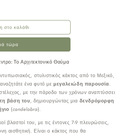
η στο καλάθι
ρά τώρα
έντρο: Το Αρχιτεκτονικό Θαύμα
εντυπωσιακός, στυλιστικός κάκτος από το Μεξικό,
ν αναζητάτε ένα φυτό με
μεγαλειώδη παρουσία
.
στέλεχος, με την πάροδο των χρόνων αναπτύσσει
τη βάση του
, δημιουργώντας μια
δενδρόμορφη
ήγιο
(
candelabra
).
οί βλαστοί του, με τις έντονες 7-9 πλευρώσεις,
νη αισθητική. Είναι ο κάκτος που θα