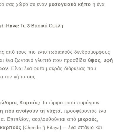
ικό σας χώρο σε έναν
μεσογειακό κήπο
ή ένα
ust-Have: Τα 3 Βασικά Οφέλη
ας από τους πιο εντυπωσιακούς δενδρόμορφους
αι ένα ζωντανό γλυπτό που προσδίδει
ύψος, υφή
έρον
. Είναι ένα φυτό μακράς διάρκειας που
α τον κήπο σας.
δώδιμος Καρπός:
Τα ώριμα φυτά παράγουν
η που ανοίγουν τη νύχτα
, προσφέροντας ένα
μα. Επιπλέον, ακολουθούνται από
μικρούς,
 καρπούς
(Chende ή Pitaya) – ένα σπάνιο και