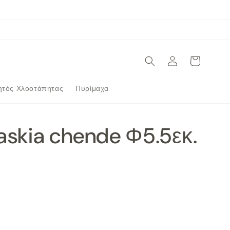
Σύνδεση
Καλάθι
ητός Χλοοτάπητας
Πυρίμαχα
askia chende Φ5.5εκ.