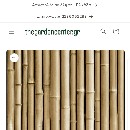
μετάβαση
Αποστολές σε όλη την Ελλάδα
στο
περιεχόμενο
Επικοινωνία 2235052283
Καλάθι
Μετάβαση
στις
πληροφορίες
προϊόντος