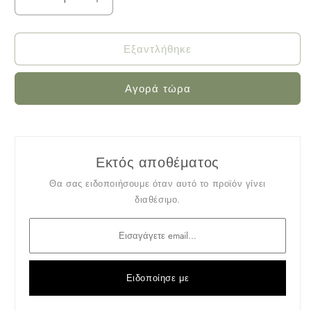
Μείωση
Αύξηση
ποσότητας
ποσότητας
για
για
Εξαντλήθηκε
Καλάμια
Καλάμια
Μπαμπού
Μπαμπού
Αγορά τώρα
στήριξης
στήριξης
φυτών
φυτών
1.8m
1.8m
Εκτός αποθέματος
Θα σας ειδοποιήσουμε όταν αυτό το προϊόν γίνει
διαθέσιμο.
Ειδοποίησε με