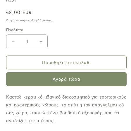
SKU:
0421
Κανονική
€8,00 EUR
τιμή
Οι φόροι συμπεριλαμβάνονται.
Ποσότητα
Μείωση
Αύξηση
ποσότητας
ποσότητας
για
για
Προσθήκη στο καλάθι
Κεραμικό
Κεραμικό
κασπώ
κασπώ
Αγορά τώρα
εκρού
εκρού
Φ12x9Υ
Φ12x9Υ
Κασπώ κεραμικό, ιδανικό διακοσμητικό για εσωτερικούς
και εσωτερικούς χώρους, το σπίτι ή τον επαγγελματικό
σας χώρο, αποτελεί ένα βοηθητικό αξεσουάρ που θα
αναδείξει τα φυτά σας.