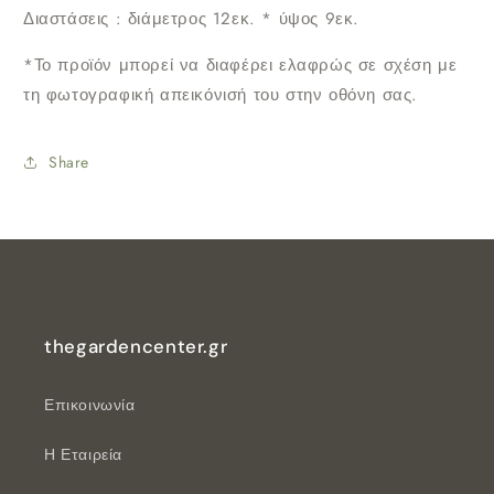
Διαστάσεις : διάμετρος 12εκ. * ύψος 9εκ.
*Το προϊόν μπορεί να διαφέρει ελαφρώς σε σχέση με
τη φωτογραφική απεικόνισή του στην οθόνη σας.
Share
thegardencenter.gr
Επικοινωνία
Η Εταιρεία