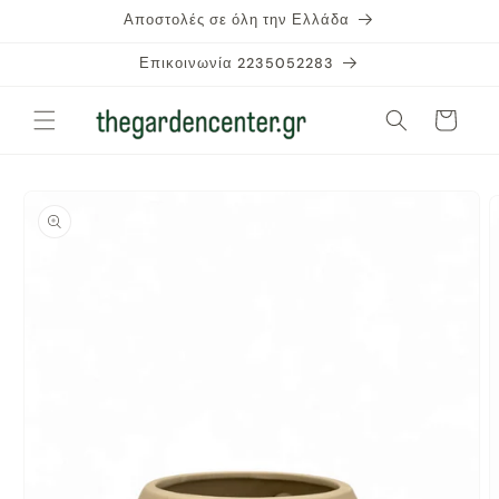
μετάβαση
Αποστολές σε όλη την Ελλάδα
στο
περιεχόμενο
Επικοινωνία 2235052283
Καλάθι
Μετάβαση
στις
πληροφορίες
προϊόντος