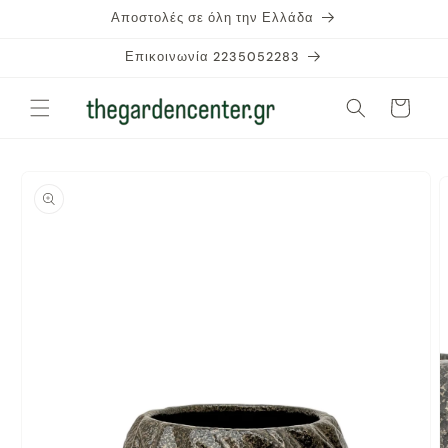
μετάβαση
Αποστολές σε όλη την Ελλάδα
στο
περιεχόμενο
Επικοινωνία 2235052283
Καλάθι
Μετάβαση
στις
πληροφορίες
προϊόντος