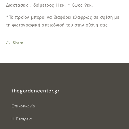
Διαστάσεις : διάμετρος 11εκ. * ύψος 9εκ.
*Το προϊόν μπορεί να διαφέρει ελαφρώς σε σχέση με
τη φωτογραφική απεικόνισή του στην οθόνη σας.
Share
thegardencenter.gr
Επικοινωνία
Η Εταιρεία