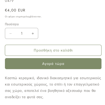
SKU:
0479
Κανονική
€4,00 EUR
τιμή
Οι φόροι συμπεριλαμβάνονται.
Ποσότητα
Μείωση
Αύξηση
ποσότητας
ποσότητας
για
για
Προσθήκη στο καλάθι
Κεραμικό
Κεραμικό
κασπώ
κασπώ
Αγορά τώρα
antique
antique
χρυσό
χρυσό
Κασπώ κεραμικό, ιδανικό διακοσμητικό για εσωτερικούς
Φ11*9Υ
Φ11*9Υ
και εσωτερικούς χώρους, το σπίτι ή τον επαγγελματικό
σας χώρο, αποτελεί ένα βοηθητικό αξεσουάρ που θα
αναδείξει τα φυτά σας.