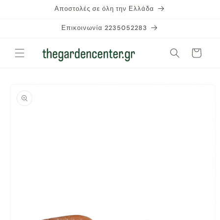
μετάβαση
Αποστολές σε όλη την Ελλάδα
στο
περιεχόμενο
Επικοινωνία 2235052283
Καλάθι
Μετάβαση
στις
πληροφορίες
προϊόντος