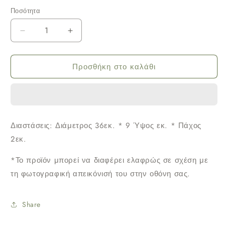
Ποσότητα
Μείωση
Αύξηση
ποσότητας
ποσότητας
για
για
Προσθήκη στο καλάθι
Κεραμικό
Κεραμικό
πουλί
πουλί
τοίχου
τοίχου
Διαστάσεις: Διάμετρος 36εκ.
* 9 Ύψος εκ.
* Πάχος
2εκ.
*Το προϊόν μπορεί να διαφέρει ελαφρώς σε σχέση με
τη φωτογραφική απεικόνισή του στην οθόνη σας.
Share