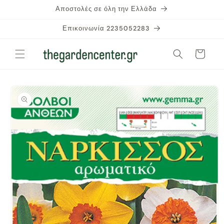
μετάβαση
Αποστολές σε όλη την Ελλάδα
στο
περιεχόμενο
Επικοινωνία 2235052283
Καλάθι
Μετάβαση
στις
πληροφορίες
προϊόντος