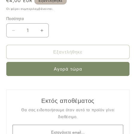
Κανονική
€4,00 EUR
Εξαντλήθηκε
τιμή
Οι φόροι συμπεριλαμβάνονται.
Ποσότητα
Μείωση
Αύξηση
ποσότητας
ποσότητας
για
για
Εξαντλήθηκε
Νάρκισσος
Νάρκισσος
μίγμα
μίγμα
Αγορά τώρα
Εκτός αποθέματος
Θα σας ειδοποιήσουμε όταν αυτό το προϊόν γίνει
διαθέσιμο.