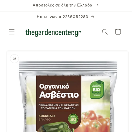
μετάβαση
Αποστολές σε όλη την Ελλάδα
στο
περιεχόμενο
Επικοινωνία 2235052283
Καλάθι
Μετάβαση
στις
πληροφορίες
προϊόντος