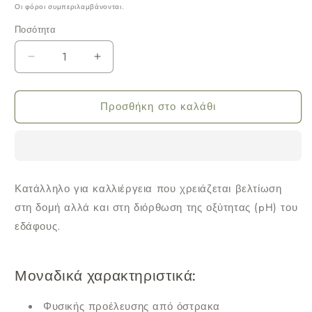
τιμή
Οι φόροι συμπεριλαμβάνονται.
Ποσότητα
Μείωση
Αύξηση
ποσότητας
ποσότητας
για
για
Προσθήκη στο καλάθι
Οργανικό
Οργανικό
Ασβέστιο
Ασβέστιο
500gr
500gr
Κατάλληλο για καλλιέργεια που χρειάζεται βελτίωση
στη δομή αλλά και στη διόρθωση της οξύτητας (pH) του
εδάφους.
Μοναδικά χαρακτηριστικά:
Φυσικής προέλευσης από όστρακα