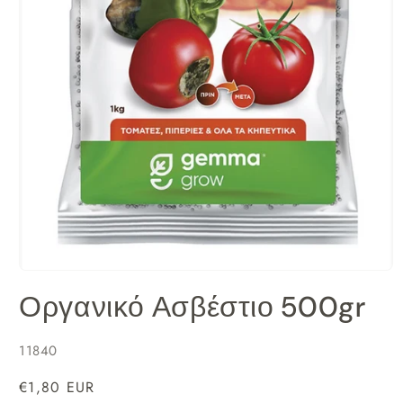
Άνοιγμα
μέσου
Οργανικό Ασβέστιο 500gr
1
στο
βοηθητικό
SKU:
11840
παράθυρο
Κανονική
€1,80 EUR