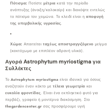
Πότισμα:
Ποτίστε
μέτρια
κατά την περίοδο
ανάπτυξης (άνοιξη/καλοκαίρι) και διακόψτε εντελώς
το πότισμα τον χειμώνα. Το κλειδί είναι η
αποφυγή
της υπερβολικής υγρασίας
.
Χώμα:
Απαιτείται
ταχέως αποστραγγιζόμενο
μείγμα
(κακτόχωμα με επιπλέον αδρανή υλικά).
Αγορά Astrophytum myriostigma για
Συλλέκτες
Το
Astrophytum myriostigma
είναι ιδανικό για όσους
αναζητούν έναν κάκτο με
τέλεια γεωμετρία
και
ευκολία φροντίδας
. Είναι ένα εκπληκτικό φυτό για
περβάζι, γραφείο ή μοντέρνα διακόσμηση. Στο
thegardencenter.gr
σας προσφέρουμε υγιή