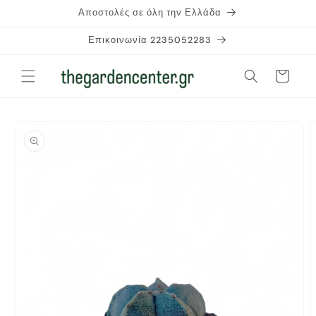
μετάβαση
Αποστολές σε όλη την Ελλάδα
στο
περιεχόμενο
Επικοινωνία 2235052283
Καλάθι
Μετάβαση
στις
πληροφορίες
προϊόντος