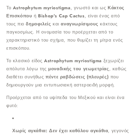
Το
Astrophytum myriostigma
, γνωστό και ως
Κάκτος
Επισκόπου
ή
Bishop's Cap Cactus
, είναι ένας από
τους πιο
δημοφιλείς
και
αναγνωρίσιμους
κάκτους
παγκοσμίως. Η ονομασία του προέρχεται από το
χαρακτηριστικό του σχήμα, που θυμίζει τη μίτρα ενός
επισκόπου.
Το κλασικό είδος
Astrophytum myriostigma
ξεχωρίζει
απόλυτα λόγω της
μοναδικής του γεωμετρίας
, καθώς
διαθέτει συνήθως
πέντε ραβδώσεις (πλευρές)
που
δημιουργούν μια εντυπωσιακή αστεροειδή μορφή.
Προέρχεται από τα υψίπεδα του Μεξικού και είναι ένα
φυτό:
Χωρίς αγκάθια:
Δεν έχει καθόλου αγκάθια
, γεγονός