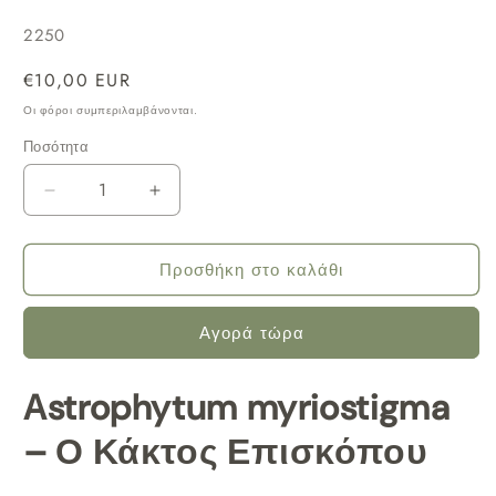
SKU:
2250
Κανονική
€10,00 EUR
τιμή
Οι φόροι συμπεριλαμβάνονται.
Ποσότητα
Μείωση
Αύξηση
ποσότητας
ποσότητας
για
για
Προσθήκη στο καλάθι
Κάκτος
Κάκτος
Astrophytum
Astrophytum
Αγορά τώρα
myriostigma
myriostigma
(Κάκτος
(Κάκτος
Astrophytum myriostigma
Επισκόπου)
Επισκόπου)
Φ10,5εκ.
Φ10,5εκ.
– Ο Κάκτος Επισκόπου