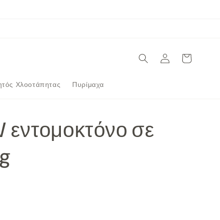
Σύνδεση
Καλάθι
ητός Χλοοτάπητας
Πυρίμαχα
W εντομοκτόνο σε
g