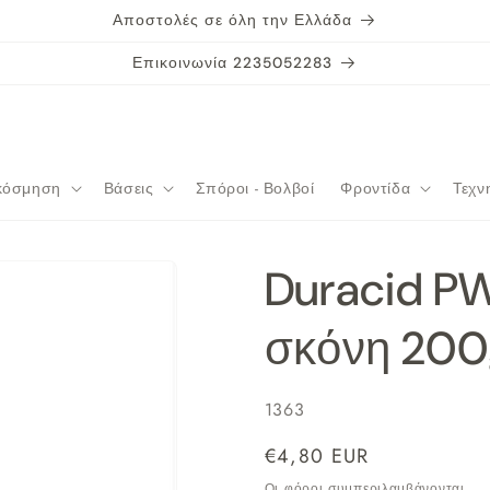
Αποστολές σε όλη την Ελλάδα
Επικοινωνία 2235052283
κόσμηση
Βάσεις
Σπόροι - Βολβοί
Φροντίδα
Τεχν
Duracid P
σκόνη 200
SKU:
1363
Κανονική
€4,80 EUR
τιμή
Οι φόροι συμπεριλαμβάνονται.