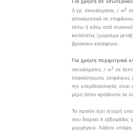
Για χρήση σε εσωτερικού
2
5 γρ. σκευάσματος / m
σ
αποκλειστικά σε επιφάνειε
πίσω ή κάτω από συσκευές
κοιλότητες (χώρισμα μεταξ
βρίσκουν καταφύγιο.
Για χρήση περιμετρικά κ
2
σκευάσματος / m
σε λεπτ
πλακόστρωτες επιφάνειες 
την υπερδοσολογία, είναι
μέρη όπου κρύβονται τα έ
Το προϊόν έχει ισχυρή υπο
που διαρκεί 8 εβδομάδες γ
μυρμήγκια. Λάβετε υπόψη 