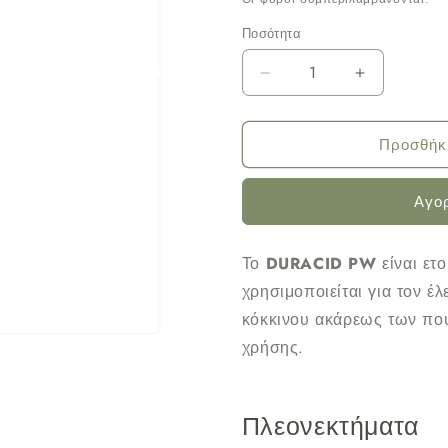
Ποσότητα
Μείωση
Αύξηση
ποσότητας
ποσότητας
για
για
Προσθήκ
Duracid
Duracid
PW
PW
Αγο
εντομοκτόνο
εντομοκτό
σε
σε
Το
DURACID PW
είναι ε
σκόνη
σκόνη
200g
200g
χρησιμοποιείται για τον έ
κόκκινου ακάρεως των που
χρήσης.
Πλεονεκτήματα