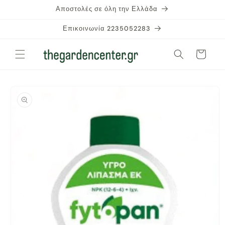
μετάβαση
Αποστολές σε όλη την Ελλάδα
στο
περιεχόμενο
Επικοινωνία 2235052283
Καλάθι
Μετάβαση
στις
πληροφορίες
προϊόντος