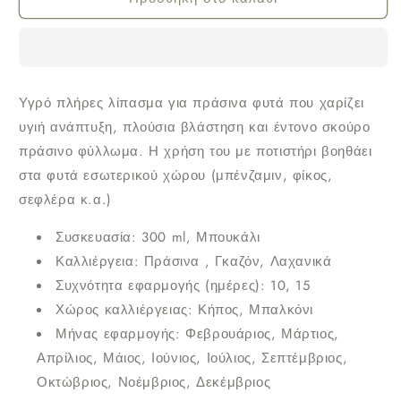
Fytopan
Fytopan
για
για
Πράσινα
Πράσινα
φυτά
φυτά
Υγρό πλήρες λίπασμα για πράσινα φυτά που χαρίζει
και
και
υγιή ανάπτυξη, πλούσια βλάστηση και έντονο σκούρο
Ανάπτυξη
Ανάπτυξη
πράσινο φύλλωμα. Η χρήση του με ποτιστήρι βοηθάει
300
300
ml
ml
στα φυτά εσωτερικού χώρου (μπένζαμιν, φίκος,
σεφλέρα κ.α.)
Συσκευασία:
300 ml, Μπουκάλι
Καλλιέργεια:
Πράσινα , Γκαζόν, Λαχανικά
Συχνότητα εφαρμογής (ημέρες):
10, 15
Χώρος καλλιέργειας:
Κήπος, Μπαλκόνι
Μήνας εφαρμογής:
Φεβρουάριος, Μάρτιος,
Απρίλιος, Μάιος, Ιούνιος, Ιούλιος, Σεπτέμβριος,
Οκτώβριος, Νοέμβριος, Δεκέμβριος