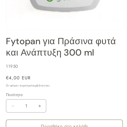
Άνοιγμα
μέσου
Fytopan για Πράσινα φυτά
1
στο
και Ανάπτυξη 300 ml
βοηθητικό
παράθυρο
SKU:
11950
Κανονική
€4,00 EUR
τιμή
Οι φόροι συμπεριλαμβάνονται.
Ποσότητα
Μείωση
Αύξηση
ποσότητας
ποσότητας
για
για
Προσθήκη στο καλάθι