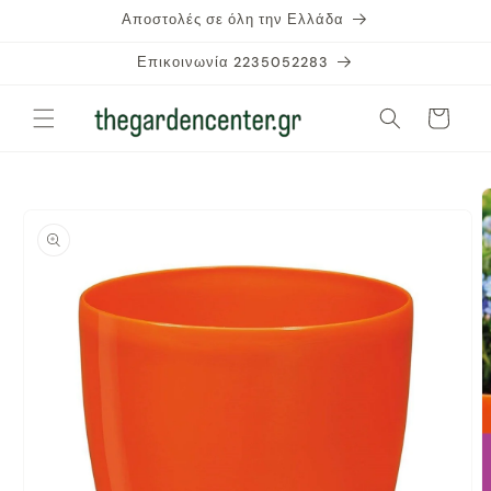
μετάβαση
Αποστολές σε όλη την Ελλάδα
στο
περιεχόμενο
Επικοινωνία 2235052283
Καλάθι
Μετάβαση
στις
πληροφορίες
προϊόντος