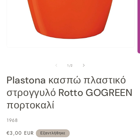
Άνοιγμα
μέσου
Ά
1
μ
από
1
/
2
στο
2
βοηθητικό
σ
Plastona κασπώ πλαστικό
παράθυρο
β
π
στρογγυλό Rotto GOGREEN
πορτοκαλί
SKU:
1968
Κανονική
€3,00 EUR
Εξαντλήθηκε