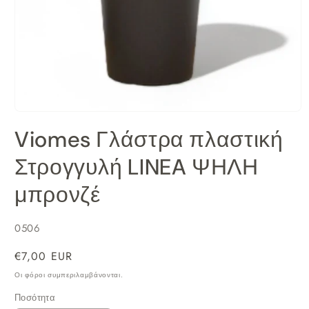
Άνοιγμα
μέσου
Viomes Γλάστρα πλαστική
1
στο
Στρογγυλή LINEA ΨΗΛΗ
βοηθητικό
παράθυρο
μπρονζέ
SKU:
0506
Κανονική
€7,00 EUR
τιμή
Οι φόροι συμπεριλαμβάνονται.
Ποσότητα