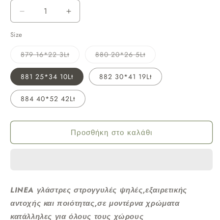
Μείωση
Αύξηση
ποσότητας
ποσότητας
Size
για
για
Viomes
Viomes
Η
Η
879 16*22 3Lt
880 20*26 5Lt
παραλλαγή
παραλλαγή
Γλάστρα
Γλάστρα
εξαντλήθηκε
εξαντλήθηκε
ή
ή
881 25*34 10Lt
882 30*41 19Lt
πλαστική
πλαστική
δεν
δεν
είναι
είναι
Στρογγυλή
Στρογγυλή
διαθέσιμη
διαθέσιμη
884 40*52 42Lt
LINEA
LINEA
ΨΗΛΗ
ΨΗΛΗ
μπρονζέ
μπρονζέ
Προσθήκη στο καλάθι
LINEA γλάστρες στρογγυλές ψηλές,εξαιρετικής
αντοχής και ποιότητας,σε μοντέρνα χρώματα
κατάλληλες για όλους τους χώρους