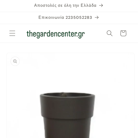
μετάβαση
Αποστολές σε όλη την Ελλάδα
στο
περιεχόμενο
Επικοινωνία 2235052283
Καλάθι
Μετάβαση
στις
πληροφορίες
προϊόντος