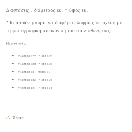
Διαστάσεις : διάμετρος εκ. * ύψος εκ.
*Το προϊόν μπορεί να διαφέρει ελαφρώς σε σχέση με
τη φωτογραφική απεικόνισή του στην οθόνη σας.
Ιδανικό πιάτο :
γλάστρα 879 - πίατο 889
γλάστρα 880 - πίατο 890
γλάστρα 881 - πίατο 891
γλάστρα 882 - πίατο 892
γλάστρα 884 - πίατο 894
Share