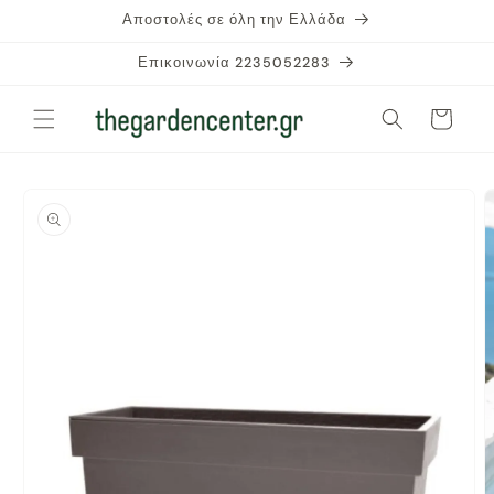
μετάβαση
Αποστολές σε όλη την Ελλάδα
στο
περιεχόμενο
Επικοινωνία 2235052283
Καλάθι
Μετάβαση
στις
πληροφορίες
προϊόντος