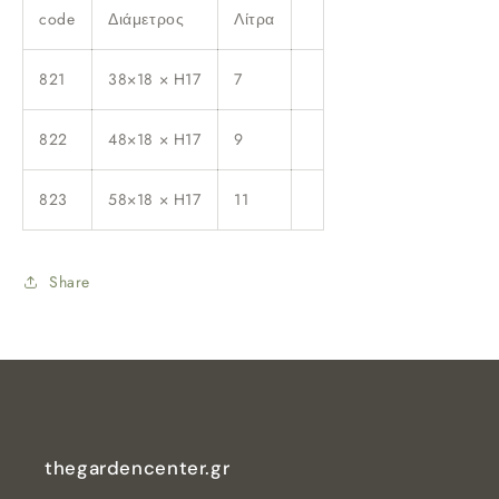
code
Διάμετρος
Λίτρα
821
38×18 × H17
7
822
48×18 × H17
9
823
58×18 × H17
11
Share
thegardencenter.gr