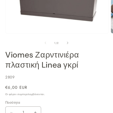
Άνοιγμα
Ά
μέσου
μ
από
1
/
2
1
2
στο
σ
Viomes Ζαρντινιέρα
βοηθητικό
β
παράθυρο
π
πλαστική Linea γκρί
SKU:
2809
Κανονική
€6,00 EUR
τιμή
Οι φόροι συμπεριλαμβάνονται.
Ποσότητα