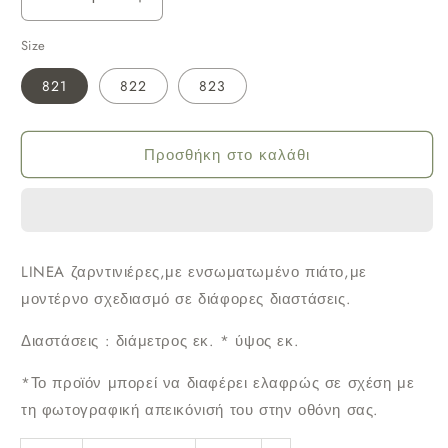
Μείωση
Αύξηση
ποσότητας
ποσότητας
Size
για
για
Viomes
Viomes
821
822
823
Ζαρντινιέρα
Ζαρντινιέρα
πλαστική
πλαστική
Προσθήκη στο καλάθι
Linea
Linea
γκρί
γκρί
LINEA ζαρντινιέρες,με ενσωματωμένο πιάτο,με
μοντέρνο σχεδιασμό σε διάφορες διαστάσεις.
Διαστάσεις : διάμετρος εκ. * ύψος εκ.
*Το προϊόν μπορεί να διαφέρει ελαφρώς σε σχέση με
τη φωτογραφική απεικόνισή του στην οθόνη σας.